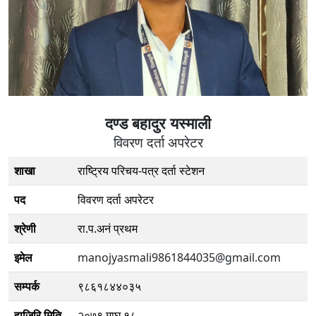
दण्ड बहादुर यस्माली
विवरण दर्ता अपरेटर
शाखा
राष्ट्रिय परिचय-पत्र दर्ता स्टेशन
पद
विवरण दर्ता अपरेटर
श्रेणी
रा.प.अनं प्रथम
इमेल
manojyasmali9861844035@gmail.com
सम्पर्क
९८६१८४४०३५
हाजिरि मिति
२०७९ माघ १८