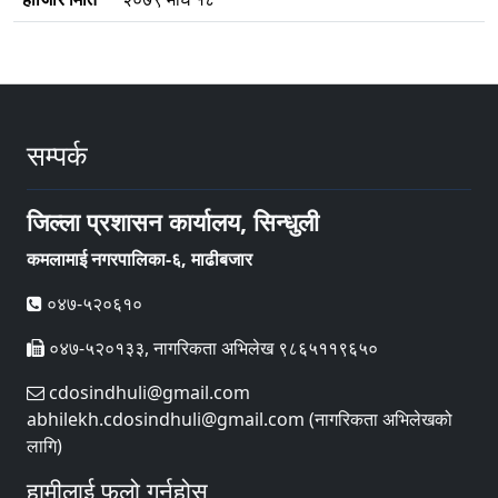
सम्पर्क
जिल्ला प्रशासन कार्यालय, सिन्धुली
कमलामाई नगरपालिका-६, माढीबजार
०४७-५२०६१०
०४७-५२०१३३, नागरिकता अभिलेख ९८६५११९६५०
cdosindhuli@gmail.com
abhilekh.cdosindhuli@gmail.com (नागरिकता अभिलेखको
लागि)
हामीलाई फलो गर्नुहोस्