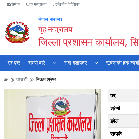
Accessibility
मुख्य
मुख्य
वेबसाइट
सम्पर्क
गृह मन्त्रालय
टेलिफोन निर्देशिका
Mode
सामाग्री
नेभिगेसन
खोजमा
सुरु
पढ्नुहाेस्
पढ्नुहाेस्
जानुहोस्
नेपाल सरकार
गर्नुहोस्
गृह मन्त्रालय
जिल्ला प्रशासन कार्यालय, सिन
गृह पृष्ठ
हाम्रो बारे
सेवा बडापत्र
सूचनाको हक कार्य
पछाडी
स्किम श्रेष्ठ
पद
श्रेणी
इमेल
सम्पर्क