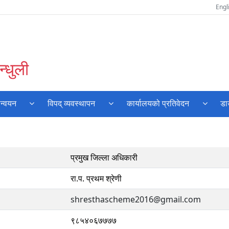
Engl
्धुली
ान्वयन
विपद् व्यवस्थापन
कार्यालयको प्रतिवेदन
डा
प्रमुख जिल्ला अधिकारी
रा.प. प्रथम श्रेणी
shresthascheme2016@gmail.com
९८५४०६७७७७