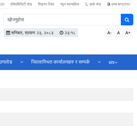
ish
एसिएबिलिटी मोड
स्क्रिन रिडर
न्यून व्यान्डविथ
डार्क मोड
उच्च कन्ट्रास्ट
वेबसाइटमा
सामग्री
खोज्नुहोस
शनिबार, श्रावण २३, २०८३
२३:१८
A-
A
A+
उनलोड
जिल्लास्थित कार्यालयहरु र सम्पर्क
थप