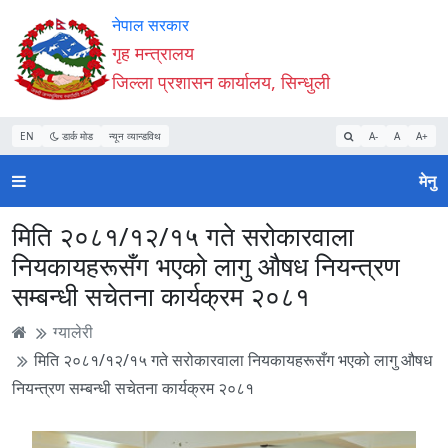
Accessibility
मुख्य
मुख्य
वेबसाइट
नेपाल सरकार
Mode
सामाग्री
नेभिगेसन
खोजमा
गृह मन्त्रालय
सुरु
पढ्नुहाेस्
पढ्नुहाेस्
जानुहोस्
जिल्ला प्रशासन कार्यालय, सिन्धुली
गर्नुहोस्
EN
डार्क मोड
न्यून व्यान्डविथ
A-
A
A+
मेनु
मिति २०८१/१२/१५ गते सरोकारवाला
नियकायहरूसँग भएको लागु औषध नियन्त्रण
सम्बन्धी सचेतना कार्यक्रम २०८१
ग्यालेरी
मिति २०८१/१२/१५ गते सरोकारवाला नियकायहरूसँग भएको लागु औषध
नियन्त्रण सम्बन्धी सचेतना कार्यक्रम २०८१