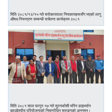
मिति २०८१/१२/१५ गते सरोकारवाला नियकायहरूसँग भएको लागु
औषध नियन्त्रण सम्बन्धी सचेतना कार्यक्रम २०८१
मिति २०८१ साल फागुन १७ गते सुरनकोशी मरिन डाइभर्सन
बहुउद्देश्यीय परियोजनाको निमार्णाधिन सुरुङ्गको अनुगमन।