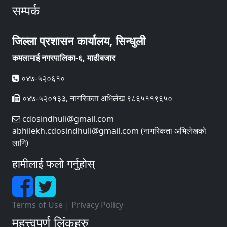
सम्पर्क
जिल्ला प्रशासन कार्यालय, सिन्धुली
कमलामाई नगरपालिका-६, माढीबजार
०४७-५२०६१०
०४७-५२०१३३, नागरिकता अभिलेख ९८६५११९६५०
cdosindhuli@gmail.com
abhilekh.cdosindhuli@gmail.com (नागरिकता अभिलेखको
लागि)
हामीलाई फलो गर्नुहोस्
Terms of Use
|
Privacy Policy
महत्त्वपूर्ण लिंकहरु