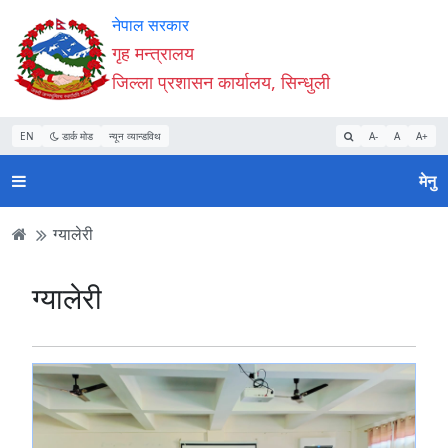
Accessibility
मुख्य
मुख्य
वेबसाइट
नेपाल सरकार
Mode
सामाग्री
नेभिगेसन
खोजमा
गृह मन्त्रालय
सुरु
पढ्नुहाेस्
पढ्नुहाेस्
जानुहोस्
जिल्ला प्रशासन कार्यालय, सिन्धुली
गर्नुहोस्
EN
डार्क मोड
न्यून व्यान्डविथ
A-
A
A+
मेनु
ग्यालेरी
ग्यालेरी