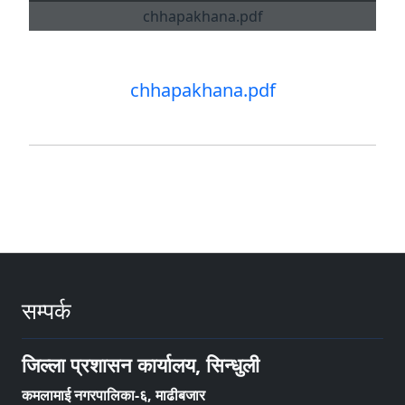
chhapakhana.pdf
सम्पर्क
जिल्ला प्रशासन कार्यालय, सिन्धुली
कमलामाई नगरपालिका-६, माढीबजार