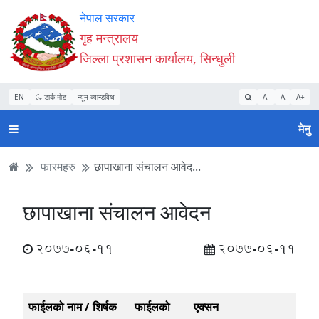
Accessibility
मुख्य
मुख्य
वेबसाइट
नेपाल सरकार
Mode
सामाग्री
नेभिगेसन
खोजमा
गृह मन्त्रालय
सुरु
पढ्नुहाेस्
पढ्नुहाेस्
जानुहोस्
जिल्ला प्रशासन कार्यालय, सिन्धुली
गर्नुहोस्
EN
डार्क मोड
न्यून व्यान्डविथ
A-
A
A+
मेनु
फारमहरु
छापाखाना संचालन आवेद...
छापाखाना संचालन आवेदन
2077-06-11
2077-06-11
फाईलको नाम / शिर्षक
फाईलको
एक्सन