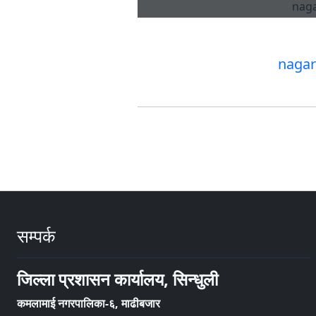
nagar
सम्पर्क
जिल्ला प्रशासन कार्यालय, सिन्धुली
कमलामाई नगरपालिका-६, माढीबजार