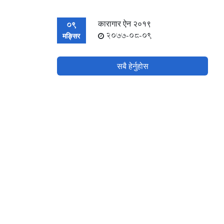
कारागार ऐन २०१९
09
2077-08-09
मङ्सिर
सबै हेर्नुहोस