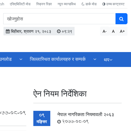
ish
एसिएबिलिटी मोड
स्क्रिन रिडर
न्यून व्यान्डविथ
डार्क मोड
उच्च कन्ट्रास्ट
वेबसाइटमा
सामग्री
खोज्नुहोस
बिहीबार, श्रावण २१, २०८३
०९:२९
A-
A
A+
उनलोड
जिल्लास्थित कार्यालयहरु र सम्पर्क
थप
ऐन नियम निर्देशिका
077-08-09
नेपाल नागरिकता नियमावली २०६३
09
2077-08-09
मङ्सिर