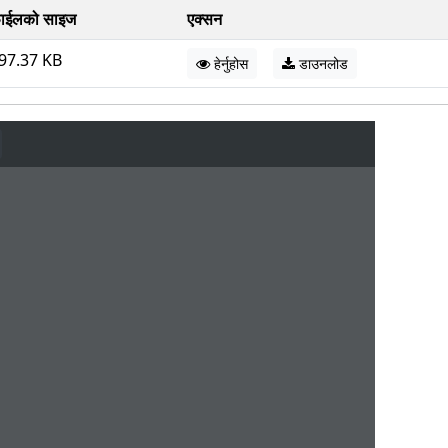
ाईलको साइज
एक्सन
97.37 KB
हेर्नुहोस
डाउनलोड