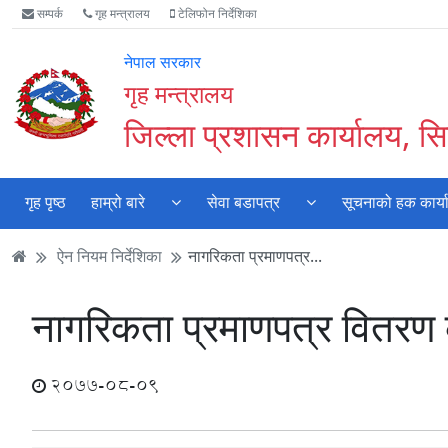
Accessibility
मुख्य
मुख्य
वेबसाइट
सम्पर्क
गृह मन्त्रालय
टेलिफोन निर्देशिका
Mode
सामाग्री
नेभिगेसन
खोजमा
सुरु
पढ्नुहाेस्
पढ्नुहाेस्
जानुहोस्
नेपाल सरकार
गर्नुहोस्
गृह मन्त्रालय
जिल्ला प्रशासन कार्यालय, सिन
गृह पृष्ठ
हाम्रो बारे
सेवा बडापत्र
सूचनाको हक कार्य
ऐन नियम निर्देशिका
नागरिकता प्रमाणपत्र...
नागरिकता प्रमाणपत्र वितरण क
2077-08-09