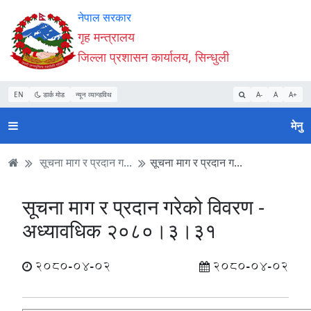
Accessibility
मुख्य
मुख्य
वेबसाइट
नेपाल सरकार
Mode
सामाग्री
नेभिगेसन
खोजमा
गृह मन्त्रालय
सुरु
पढ्नुहाेस्
पढ्नुहाेस्
जानुहोस्
जिल्ला प्रशासन कार्यालय, सिन्धुली
गर्नुहोस्
EN
डार्क मोड
न्यून व्यान्डविथ
A-
A
A+
मेनु
सूचना माग र प्रदान ग...
सूचना माग र प्रदान ग...
सूचना माग र प्रदान गरेको विवरण -
अध्यावधिक २०८०।३।३१
2080-04-02
2080-04-02