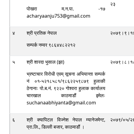
२३
पोखरा म.न.पा. -१७
acharyaanju753@gmail.com
४
श्री प्रतिक नेपाल
२०७९।९।१
सम्पर्क नम्वर ९८६४४८२२१२
५
श्री शारदा भुसाल (झा)
२०७९।८।१
भ्रष्टाचार विरोधी एवम्‌ सूचना अभियान्ता सम्पर्क
नं ०१-५२१८५८१/९८६२२५९८७९ हुलाकी
ठेगानाः पो.ब.नं. ९२२० गोश्वरा हुलाक कार्यालय
चारखाल काठमाडौं इमेलः
suchanaabhiyanta@gmail.com
६
श्री क्यापिटल विज्नेश नेपाल म्यानेजमेन्ट,
२०७९/०५/२
प्रा.लि., डिल्ली बजार, काठमाडौं ।