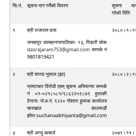
सि.नं.
सूचना माग गर्नेको विवरण
सुचना मा
गरेको मिति
१
श्री राजाराम दास
२०८०।१।१
जनकपुर उपमहानगरपालिका- १३, पिडारी चोक
dasrajaram753@gmail.com
सम्पर्क नं
9801819421
२
श्री शारदा भुसाल (झा)
२०८०।२।१
भ्रष्टाचार विरोधी एवम्‌ सूचना अभियान्ता सम्पर्क
नं ०१-५२१८५८१/९८६२२५९८७९ हुलाकी
ठेगानाः पो.ब.नं. ९२२० गोश्वरा हुलाक कार्यालय
चारखाल काठमाडौं
इमेलःsuchanaabhiyanta@gmail.com
३
श्री अन्जु आचार्य
२०७९।११।