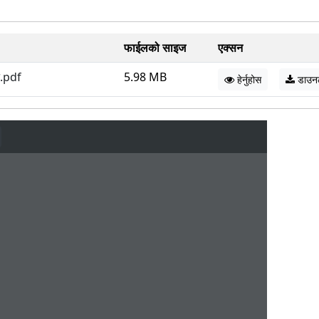
फाईलको साइज
एक्सन
न.pdf
5.98 MB
हेर्नुहोस
डाउन