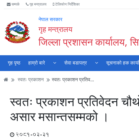
Accessibility
मुख्य
मुख्य
वेबसाइट
सम्पर्क
गृह मन्त्रालय
टेलिफोन निर्देशिका
Mode
सामाग्री
नेभिगेसन
खोजमा
सुरु
पढ्नुहाेस्
पढ्नुहाेस्
जानुहोस्
नेपाल सरकार
गर्नुहोस्
गृह मन्त्रालय
जिल्ला प्रशासन कार्यालय, सिन
गृह पृष्ठ
हाम्रो बारे
सेवा बडापत्र
सूचनाको हक कार्य
स्वतः प्रकाशन
स्वतः प्रकाशन प्रतिव...
स्वतः प्रकाशन प्रतिवेदन चौ
असार मसान्तसम्मको ।
2081-03-31