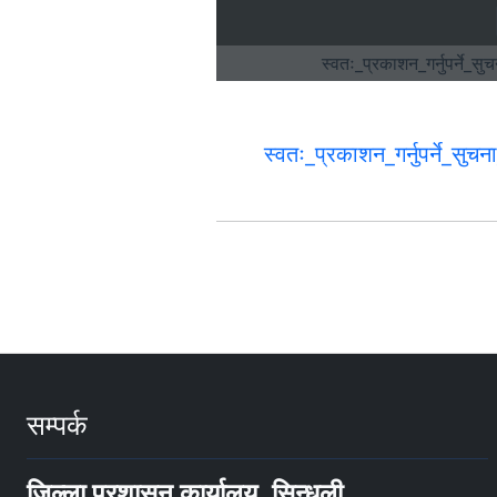
स्वतः_प्रकाशन_गर्नुपर्ने_
सम्पर्क
जिल्ला प्रशासन कार्यालय, सिन्धुली