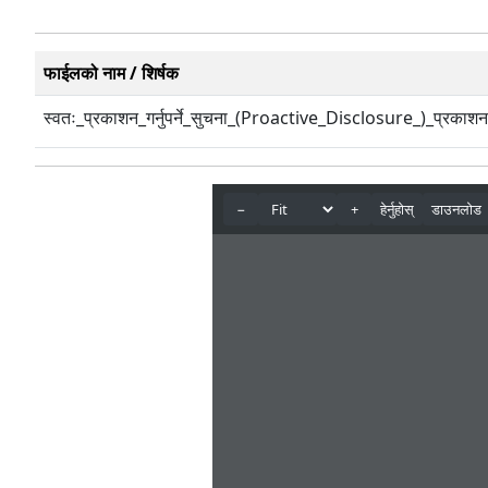
फाईलको नाम / शिर्षक
स्वतः_प्रकाशन_गर्नुपर्ने_सुचना_(Proactive_Disclosure_)_प्रकाश