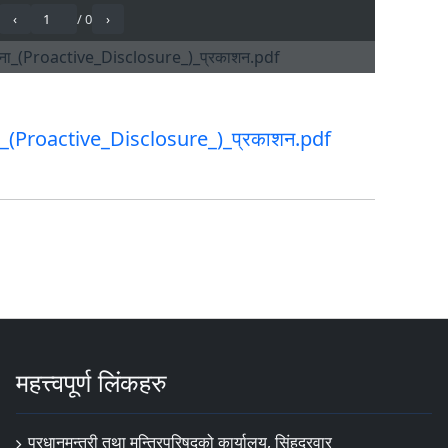
सुचना_(Proactive_Disclosure_)_प्रकाशन.pdf
महत्त्वपूर्ण लिंकहरु
प्रधानमन्त्री तथा मन्त्रिपरिषद्को कार्यालय, सिंहदरवार