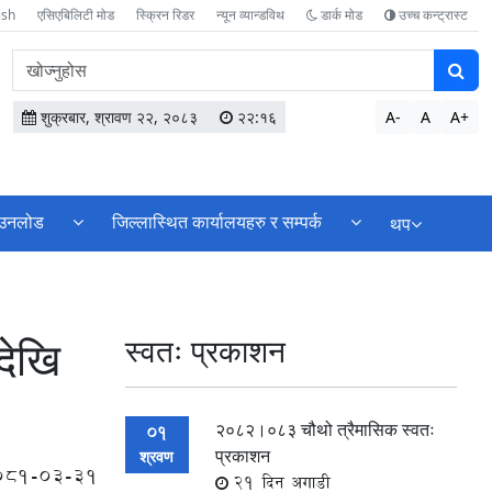
ish
एसिएबिलिटी मोड
स्क्रिन रिडर
न्यून व्यान्डविथ
डार्क मोड
उच्च कन्ट्रास्ट
वेबसाइटमा
सामग्री
खोज्नुहोस
शुक्रबार, श्रावण २२, २०८३
२२:१६
A-
A
A+
उनलोड
जिल्लास्थित कार्यालयहरु र सम्पर्क
थप
देखि
स्वतः प्रकाशन
२०८२।०८३ चौथो त्रैमासिक स्वतः
01
प्रकाशन
श्रवण
081-03-31
21 दिन अगाडी