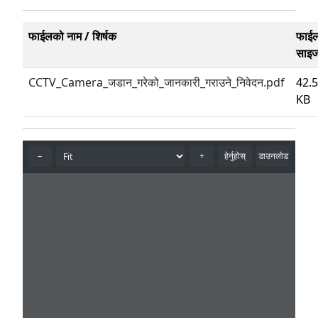
फाईलको नाम / शिर्षक
फाई
साइ
CCTV_Camera_जडान_गरेको_जानकारी_गराउने_निवेदन.pdf
42.
KB