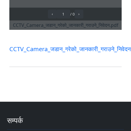
CCTV_Camera_जडान_गरेको_जानकारी_गराउने_निवेदन
सम्पर्क