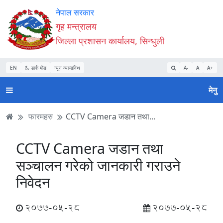
Accessibility
मुख्य
मुख्य
वेबसाइट
नेपाल सरकार
Mode
सामाग्री
नेभिगेसन
खोजमा
गृह मन्त्रालय
सुरु
पढ्नुहाेस्
पढ्नुहाेस्
जानुहोस्
जिल्ला प्रशासन कार्यालय, सिन्धुली
गर्नुहोस्
EN
डार्क मोड
न्यून व्यान्डविथ
A-
A
A+
मेनु
फारमहरु
CCTV Camera जडान तथा...
CCTV Camera जडान तथा
सञ्चालन गरेको जानकारी गराउने
निवेदन
2077-05-28
2077-05-28