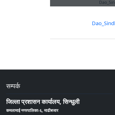
Dao_Sindh
सम्पर्क
जिल्ला प्रशासन कार्यालय, सिन्धुली
कमलामाई नगरपालिका-६, माढीबजार