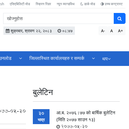
ish
एसिएबिलिटी मोड
स्क्रिन रिडर
न्यून व्यान्डविथ
डार्क मोड
उच्च कन्ट्रास्ट
वेबसाइटमा
सामग्री
खोज्नुहोस
शुक्रबार, श्रावण २२, २०८३
०८:४७
A-
A
A+
उनलोड
जिल्लास्थित कार्यालयहरु र सम्पर्क
थप
बुलेटिन
077-05-30
आ.ब. २०७६।७७ को बार्षिक बुलेटिन
30
(मिति २०७७ साउन १३)
भाद्र
2077-05-30