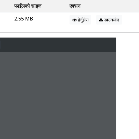
फाईलको साइज
एक्सन
2.55 MB
हेर्नुहोस
डाउनलोड