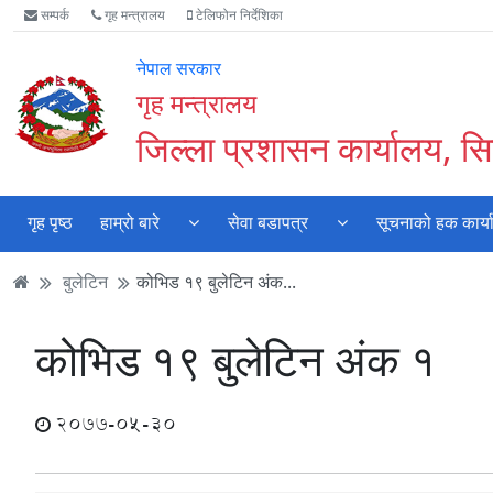
Accessibility
मुख्य
मुख्य
वेबसाइट
सम्पर्क
गृह मन्त्रालय
टेलिफोन निर्देशिका
Mode
सामाग्री
नेभिगेसन
खोजमा
सुरु
पढ्नुहाेस्
पढ्नुहाेस्
जानुहोस्
नेपाल सरकार
गर्नुहोस्
गृह मन्त्रालय
जिल्ला प्रशासन कार्यालय, सिन
गृह पृष्ठ
हाम्रो बारे
सेवा बडापत्र
सूचनाको हक कार्य
बुलेटिन
कोभिड १९ बुलेटिन अंक...
कोभिड १९ बुलेटिन अंक १
2077-05-30